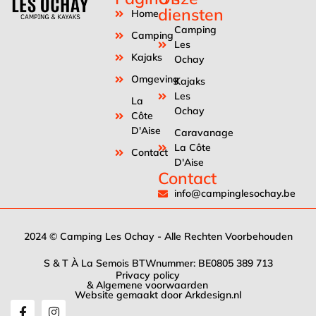
diensten
Home
Camping
Camping
Les
Kajaks
Ochay
Omgeving
Kajaks
Les
La
Ochay
Côte
D'Aise
Caravanage
La Côte
Contact
D'Aise
Contact
info@campinglesochay.be
2024 © Camping Les Ochay - Alle Rechten Voorbehouden
S & T À La Semois BTWnummer: BE0805 389 713
Privacy policy
& Algemene voorwaarden
Website gemaakt door
Arkdesign.nl