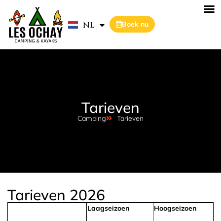
FR
NL
DE
Boek nu
Tarieven
Camping
Tarieven
Tarieven 2026
Laagseizoen
Hoogseizoen