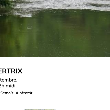
ERTRIX
ptembre.
2h midi.
 Semois. À bientôt !