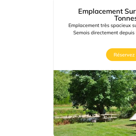
 Sur La
Emplacement Sur L
mping
Tonnes
re partie du
Emplacement très spacieux sur 
’aire de jeux
Semois directement depuis 
s familles.
Réservez i