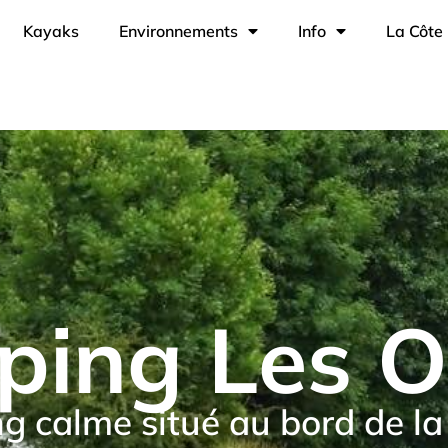
Kayaks
Environnements
Info
La Côte 
ing Les 
 calme situé au bord de l