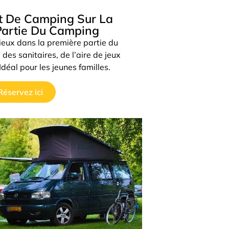
 De Camping Sur La
Empla
artie Du Camping
ux dans la première partie du
Emplacement 
es sanitaires, de l’aire de jeux
Semois di
déal pour les jeunes familles.
éservez ici