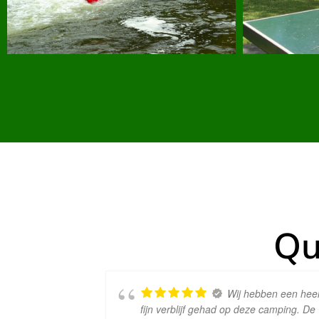
Qu
Wij hebben een hee
fijn verblijf gehad op deze camping. De