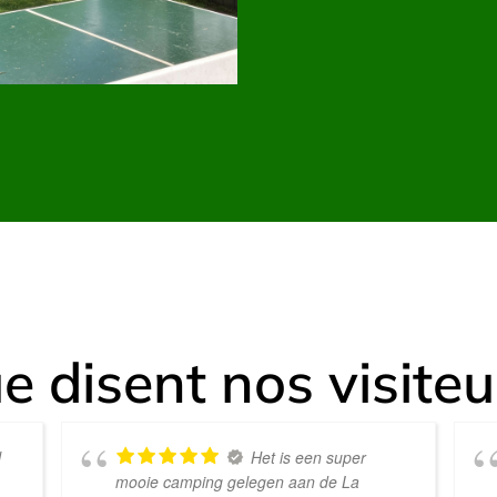
e disent nos visiteu
l
Het is een super
mooie camping gelegen aan de La