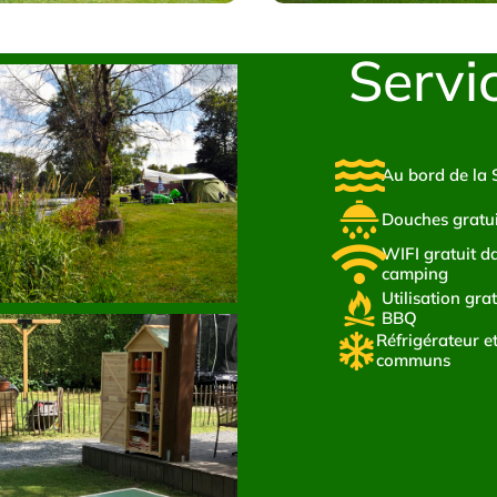
Servi
Au bord de la
Douches gratui
WIFI gratuit da
camping
Utilisation gra
BBQ
Réfrigérateur e
communs