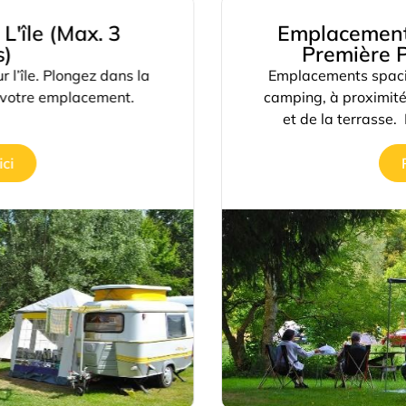
'île (max. 3
Emplacement
)
Première P
l’île. Plongez dans la
Emplacements spacie
votre emplacement.
camping, à proximité d
et de la terrasse. I
ci
R