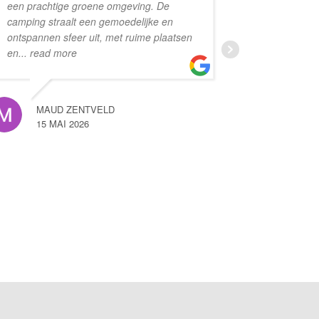
een prachtige groene omgeving. De
eigenaren
camping straalt een gemoedelijke en
aangenaam 
ontspannen sfeer uit, met ruime plaatsen
met voor i
en
... read more
sfeervolle
iedereen
.
MAUD ZENTVELD
15 MAI 2026
TESSADJ
15 MAI 2026