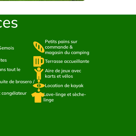
ces
Petits pains sur
commande &
 Semois
magasin du camping
tes
Terrasse accueillante
ns tout le
Aire de jeux avec
karts et vélos
tuite de brasero /
Location de kayak
t congélateur
Lave-linge et sèche-
linge